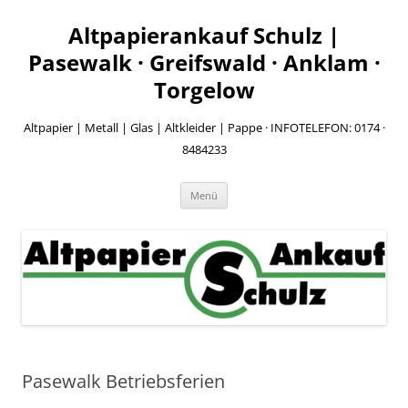
Zum
Inhalt
Altpapierankauf Schulz |
springen
Pasewalk · Greifswald · Anklam ·
Torgelow
Altpapier | Metall | Glas | Altkleider | Pappe · INFOTELEFON: 0174 ·
8484233
Menü
Pasewalk Betriebsferien