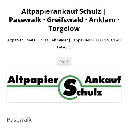
Zum
Inhalt
Altpapierankauf Schulz |
springen
Pasewalk · Greifswald · Anklam ·
Torgelow
Altpapier | Metall | Glas | Altkleider | Pappe · INFOTELEFON: 0174 ·
8484233
Menü
Pasewalk