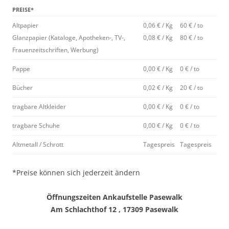
PREISE*
Altpapier
0,06 € / Kg
60 € / to
Glanzpapier (Kataloge, Apotheken-, TV-,
0,08 € / Kg
80 € / to
Frauenzeitschriften, Werbung)
Pappe
0,00 € / Kg
0 € / to
Bücher
0,02 € / Kg
20 € / to
tragbare Altkleider
0,00 € / Kg
0 € / to
tragbare Schuhe
0,00 € / Kg
0 € / to
Altmetall / Schrott
Tagespreis
Tagespreis
*Preise können sich jederzeit ändern
Öffnungszeiten Ankaufstelle Pasewalk
Am Schlachthof 12 , 17309 Pasewalk